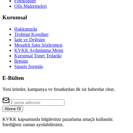
Fotokopiler
Ofis Malzemeleri
Kurumsal
Hakkımızda
Teslimat Koşulları
İade ve Değişim
Mesafeli Satış Sözleşmesi
KVKK Aydınlatma Metni
Kurumsal Toner Tedariki
İletişim
Sipariş Sorgula
E-Bülten
Yeni ürünler, kampanya ve fırsatlardan ilk siz haberdar olun.
Abone Ol
KVKK kapsamında bilgileriniz pazarlama amaçlı kullanılır.
İstediğiniz zaman ayrılabilirsiniz.