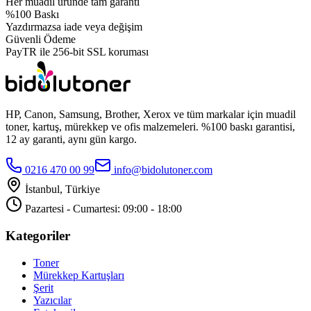
Her muadil üründe tam garanti
%100 Baskı
Yazdırmazsa iade veya değişim
Güvenli Ödeme
PayTR ile 256-bit SSL koruması
HP, Canon, Samsung, Brother, Xerox ve tüm markalar için muadil
toner, kartuş, mürekkep ve ofis malzemeleri. %100 baskı garantisi,
12 ay garanti, aynı gün kargo.
0216 470 00 99
info@bidolutoner.com
İstanbul, Türkiye
Pazartesi - Cumartesi: 09:00 - 18:00
Kategoriler
Toner
Mürekkep Kartuşları
Şerit
Yazıcılar