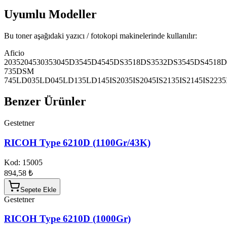
Uyumlu Modeller
Bu toner aşağıdaki yazıcı / fotokopi makinelerinde kullanılır:
Aficio
2035
2045
3035
3045
D3545
D4545
DS3518
DS3532
DS3545
DS4518
D
735
DSM
745
LD035
LD045
LD135
LD145
IS2035
IS2045
IS2135
IS2145
IS2235
Benzer Ürünler
Gestetner
RICOH Type 6210D (1100Gr/43K)
Kod:
15005
894,58 ₺
Sepete Ekle
Gestetner
RICOH Type 6210D (1000Gr)