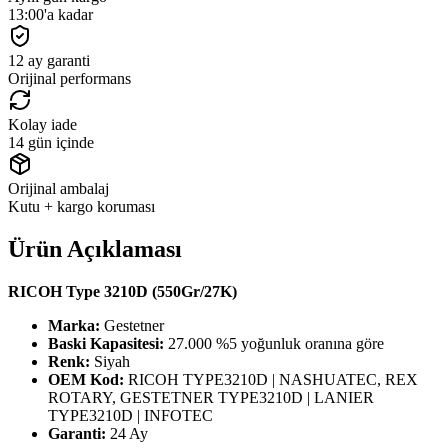
13:00'a kadar
12 ay garanti
Orijinal performans
Kolay iade
14 gün içinde
Orijinal ambalaj
Kutu + kargo koruması
Ürün Açıklaması
RICOH Type 3210D (550Gr/27K)
Marka:
Gestetner
Baski Kapasitesi:
27.000 %5 yoğunluk oranına göre
Renk:
Siyah
OEM Kod:
RICOH TYPE3210D | NASHUATEC, REX
ROTARY, GESTETNER TYPE3210D | LANIER
TYPE3210D | INFOTEC
Garanti:
24 Ay