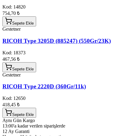
Kod:
14820
754,70 ₺
Sepete Ekle
Gestetner
RICOH Type 3205D (885247) (550Gr/23K)
Kod:
18373
467,56 ₺
Sepete Ekle
Gestetner
RICOH Type 2220D (360Gr/11k)
Kod:
12650
418,45 ₺
Sepete Ekle
Aynı Gün Kargo
13:00'a kadar verilen siparişlerde
12 Ay Garanti