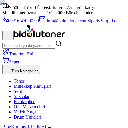
7.500 TL üzeri Ücretsiz kargo - Aynı gün kargo
Muadil toner uzmanı —
Ofis 2000 Büro Sistemleri
0216 470 00 99
info@bidolutoner.com
Sipariş Sorgula
Tonerimi Bul
Sepet
Tüm Kategoriler
Toner
Mürekkep Kartuşları
Şerit
Yazıcılar
Fotokopiler
Ofis Malzemeleri
Yedek Parça
Drum Üniteleri
Blog
Kurumsal Teklif Al →