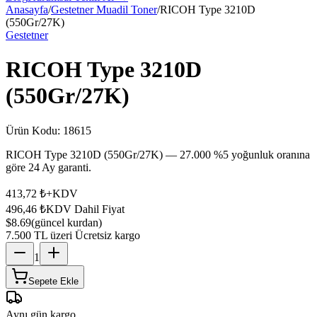
Anasayfa
/
Gestetner Muadil Toner
/
RICOH Type 3210D
(550Gr/27K)
Gestetner
RICOH Type 3210D
(550Gr/27K)
Ürün Kodu:
18615
RICOH Type 3210D (550Gr/27K) — 27.000 %5 yoğunluk oranına
göre 24 Ay garanti.
413,72 ₺
+KDV
496,46 ₺
KDV Dahil Fiyat
$8.69
(güncel kurdan)
7.500 TL üzeri Ücretsiz kargo
1
Sepete Ekle
Aynı gün kargo