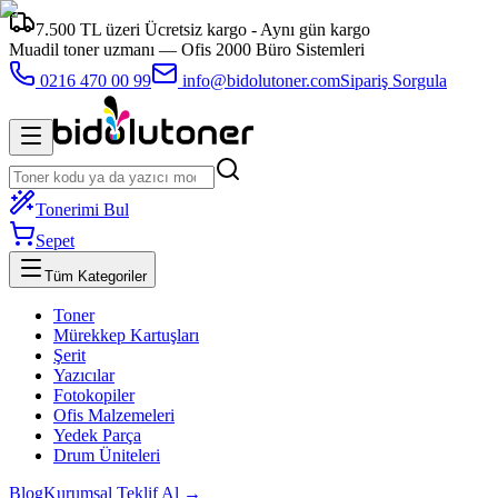
7.500 TL üzeri Ücretsiz kargo - Aynı gün kargo
Muadil toner uzmanı —
Ofis 2000 Büro Sistemleri
0216 470 00 99
info@bidolutoner.com
Sipariş Sorgula
Tonerimi Bul
Sepet
Tüm Kategoriler
Toner
Mürekkep Kartuşları
Şerit
Yazıcılar
Fotokopiler
Ofis Malzemeleri
Yedek Parça
Drum Üniteleri
Blog
Kurumsal Teklif Al →