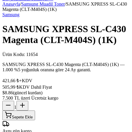
Anasayfa
/
Samsung Muadil Toner
/
SAMSUNG XPRESS SL-C430
Magenta (CLT-M404S) (1K)
Samsung
SAMSUNG XPRESS SL-C430
Magenta (CLT-M404S) (1K)
Ürün Kodu:
11654
SAMSUNG XPRESS SL-C430 Magenta (CLT-M404S) (1K) —
1.000 %5 yoğunluk oranına göre 24 Ay garanti.
421,66 ₺
+KDV
505,99 ₺
KDV Dahil Fiyat
$8.86
(güncel kurdan)
7.500 TL üzeri Ücretsiz kargo
1
Sepete Ekle
Aynı gün kargo