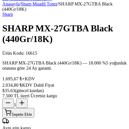
Anasayfa
/
Sharp Muadil Toner
/
SHARP MX-27GTBA Black
(440Gr/18K)
Sharp
SHARP MX-27GTBA Black
(440Gr/18K)
Ürün Kodu:
16615
SHARP MX-27GTBA Black (440Gr/18K) — 18.000 %5 yoğunluk
oranına göre 24 Ay garanti.
1.695,67 ₺
+KDV
2.034,80 ₺
KDV Dahil Fiyat
$35.63
(güncel kurdan)
7.500 TL üzeri Ücretsiz kargo
1
Sepete Ekle
Aynı gün kargo