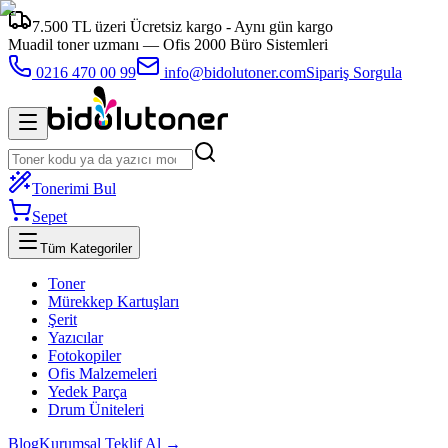
7.500 TL üzeri Ücretsiz kargo - Aynı gün kargo
Muadil toner uzmanı —
Ofis 2000 Büro Sistemleri
0216 470 00 99
info@bidolutoner.com
Sipariş Sorgula
Tonerimi Bul
Sepet
Tüm Kategoriler
Toner
Mürekkep Kartuşları
Şerit
Yazıcılar
Fotokopiler
Ofis Malzemeleri
Yedek Parça
Drum Üniteleri
Blog
Kurumsal Teklif Al →