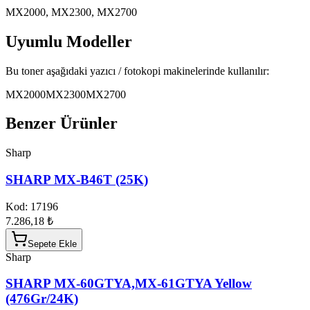
MX2000, MX2300, MX2700
Uyumlu Modeller
Bu toner aşağıdaki yazıcı / fotokopi makinelerinde kullanılır:
MX2000
MX2300
MX2700
Benzer Ürünler
Sharp
SHARP MX-B46T (25K)
Kod:
17196
7.286,18 ₺
Sepete Ekle
Sharp
SHARP MX-60GTYA,MX-61GTYA Yellow
(476Gr/24K)