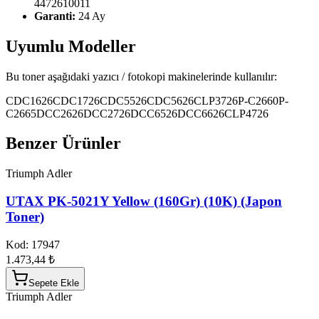
4472610011
Garanti:
24 Ay
Uyumlu Modeller
Bu toner aşağıdaki yazıcı / fotokopi makinelerinde kullanılır:
CDC1626
CDC1726
CDC5526
CDC5626
CLP3726
P-C2660
P-
C2665
DCC2626
DCC2726
DCC6526
DCC6626
CLP4726
Benzer Ürünler
Triumph Adler
UTAX PK-5021Y Yellow (160Gr) (10K) (Japon
Toner)
Kod:
17947
1.473,44 ₺
Sepete Ekle
Triumph Adler