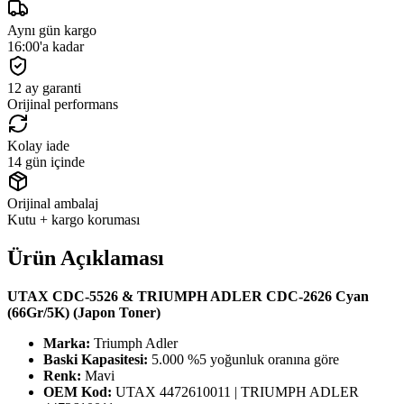
Aynı gün kargo
16:00'a kadar
12 ay garanti
Orijinal performans
Kolay iade
14 gün içinde
Orijinal ambalaj
Kutu + kargo koruması
Ürün Açıklaması
UTAX CDC-5526 & TRIUMPH ADLER CDC-2626 Cyan
(66Gr/5K) (Japon Toner)
Marka:
Triumph Adler
Baski Kapasitesi:
5.000 %5 yoğunluk oranına göre
Renk:
Mavi
OEM Kod:
UTAX 4472610011 | TRIUMPH ADLER