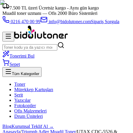
7.500 TL üzeri Ücretsiz kargo - Aynı gün kargo
Muadil toner uzmanı —
Ofis 2000 Büro Sistemleri
0216 470 00 99
info@bidolutoner.com
Sipariş Sorgula
Tonerimi Bul
Sepet
Tüm Kategoriler
Toner
Mürekkep Kartuşları
Şerit
Yazıcılar
Fotokopiler
Ofis Malzemeleri
Drum Üniteleri
Blog
Kurumsal Teklif Al →
Anasayfa
/
Triumph Adler Muadil Toner
/
UTAX CDC-5526 &