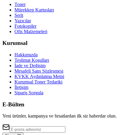
Toner
Mürekkep Kartuşları
Şerit
Yazıcılar
Fotokopiler
Ofis Malzemeleri
Kurumsal
Hakkımızda
Teslimat Koşulları
İade ve Değişim
Mesafeli Satış Sözleşmesi
KVKK Aydınlatma Metni
Kurumsal Toner Tedariki
İletişim
Sipariş Sorgula
E-Bülten
Yeni ürünler, kampanya ve fırsatlardan ilk siz haberdar olun.