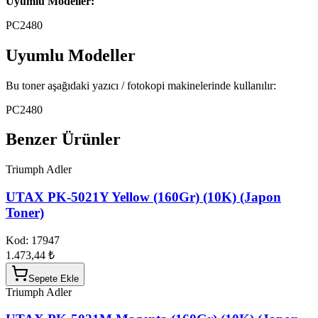
Uyumlu Modeller:
PC2480
Uyumlu Modeller
Bu toner aşağıdaki yazıcı / fotokopi makinelerinde kullanılır:
PC2480
Benzer Ürünler
Triumph Adler
UTAX PK-5021Y Yellow (160Gr) (10K) (Japon
Toner)
Kod:
17947
1.473,44 ₺
Sepete Ekle
Triumph Adler