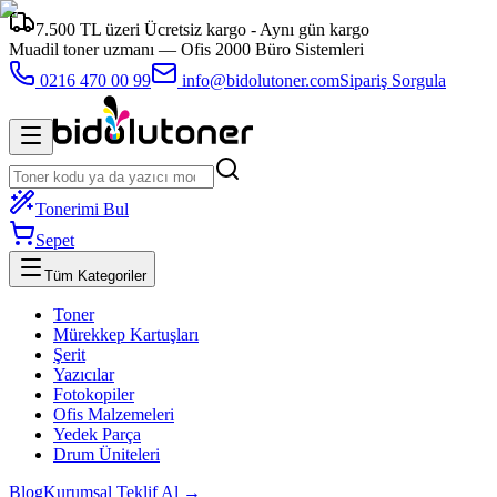
7.500 TL üzeri Ücretsiz kargo - Aynı gün kargo
Muadil toner uzmanı —
Ofis 2000 Büro Sistemleri
0216 470 00 99
info@bidolutoner.com
Sipariş Sorgula
Tonerimi Bul
Sepet
Tüm Kategoriler
Toner
Mürekkep Kartuşları
Şerit
Yazıcılar
Fotokopiler
Ofis Malzemeleri
Yedek Parça
Drum Üniteleri
Blog
Kurumsal Teklif Al →