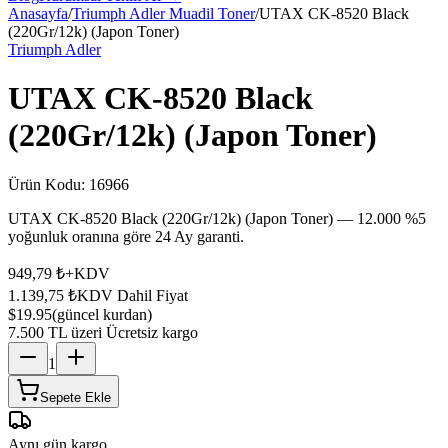
Anasayfa
/
Triumph Adler Muadil Toner
/
UTAX CK-8520 Black
(220Gr/12k) (Japon Toner)
Triumph Adler
UTAX CK-8520 Black
(220Gr/12k) (Japon Toner)
Ürün Kodu:
16966
UTAX CK-8520 Black (220Gr/12k) (Japon Toner) — 12.000 %5
yoğunluk oranına göre 24 Ay garanti.
949,79 ₺
+KDV
1.139,75 ₺
KDV Dahil Fiyat
$19.95
(güncel kurdan)
7.500 TL üzeri Ücretsiz kargo
1
Sepete Ekle
Aynı gün kargo