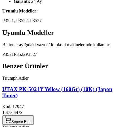
Garanti:
24 Ay
Uyumlu Modeller:
P3521, P3522, P3527
Uyumlu Modeller
Bu toner aşağıdaki yazıcı / fotokopi makinelerinde kullanılır:
P3521
P3522
P3527
Benzer Ürünler
Triumph Adler
UTAX PK-5021Y Yellow (160Gr) (10K) (Japon
Toner)
Kod:
17947
1.473,44 ₺
Sepete Ekle