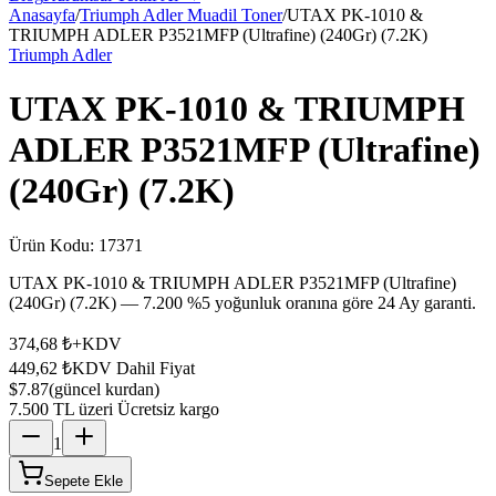
Anasayfa
/
Triumph Adler Muadil Toner
/
UTAX PK-1010 &
TRIUMPH ADLER P3521MFP (Ultrafine) (240Gr) (7.2K)
Triumph Adler
UTAX PK-1010 & TRIUMPH
ADLER P3521MFP (Ultrafine)
(240Gr) (7.2K)
Ürün Kodu:
17371
UTAX PK-1010 & TRIUMPH ADLER P3521MFP (Ultrafine)
(240Gr) (7.2K) — 7.200 %5 yoğunluk oranına göre 24 Ay garanti.
374,68 ₺
+KDV
449,62 ₺
KDV Dahil Fiyat
$7.87
(güncel kurdan)
7.500 TL üzeri Ücretsiz kargo
1
Sepete Ekle