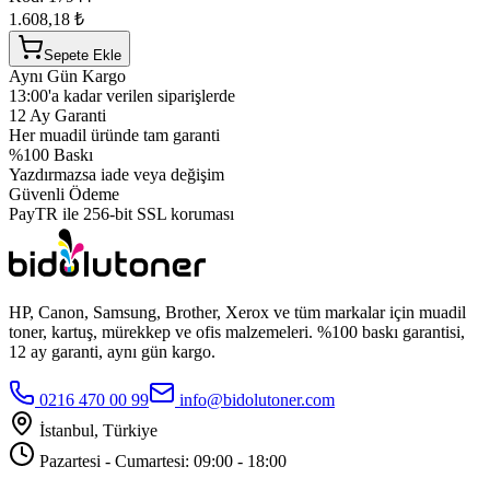
1.608,18 ₺
Sepete Ekle
Aynı Gün Kargo
13:00'a kadar verilen siparişlerde
12 Ay Garanti
Her muadil üründe tam garanti
%100 Baskı
Yazdırmazsa iade veya değişim
Güvenli Ödeme
PayTR ile 256-bit SSL koruması
HP, Canon, Samsung, Brother, Xerox ve tüm markalar için muadil
toner, kartuş, mürekkep ve ofis malzemeleri. %100 baskı garantisi,
12 ay garanti, aynı gün kargo.
0216 470 00 99
info@bidolutoner.com
İstanbul, Türkiye
Pazartesi - Cumartesi: 09:00 - 18:00