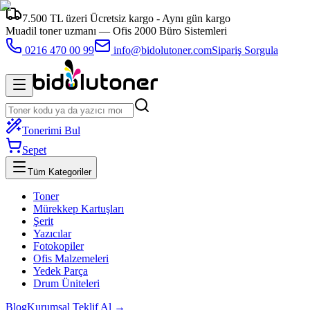
7.500 TL üzeri Ücretsiz kargo - Aynı gün kargo
Muadil toner uzmanı —
Ofis 2000 Büro Sistemleri
0216 470 00 99
info@bidolutoner.com
Sipariş Sorgula
Tonerimi Bul
Sepet
Tüm Kategoriler
Toner
Mürekkep Kartuşları
Şerit
Yazıcılar
Fotokopiler
Ofis Malzemeleri
Yedek Parça
Drum Üniteleri
Blog
Kurumsal Teklif Al →