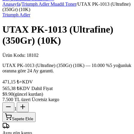
Anasayfa
/
Triumph Adler Muadil Toner
/
UTAX PK-1013 (Ultrafine)
(350Gr) (10K)
Triumph Adler
UTAX PK-1013 (Ultrafine)
(350Gr) (10K)
Ürün Kodu:
18102
UTAX PK-1013 (Ultrafine) (350Gr) (10K) — 10.000 %5 yoğunluk
oranına göre 24 Ay garanti.
471,15 ₺
+KDV
565,38 ₺
KDV Dahil Fiyat
$9.90
(güncel kurdan)
7.500 TL üzeri Ücretsiz kargo
1
Sepete Ekle
Aynı gün kargo