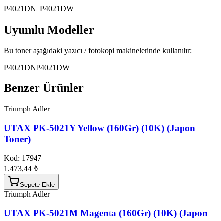
P4021DN, P4021DW
Uyumlu Modeller
Bu toner aşağıdaki yazıcı / fotokopi makinelerinde kullanılır:
P4021DN
P4021DW
Benzer Ürünler
Triumph Adler
UTAX PK-5021Y Yellow (160Gr) (10K) (Japon
Toner)
Kod:
17947
1.473,44 ₺
Sepete Ekle
Triumph Adler
UTAX PK-5021M Magenta (160Gr) (10K) (Japon