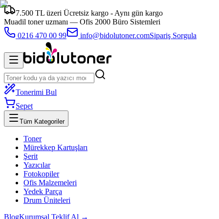
7.500 TL üzeri Ücretsiz kargo - Aynı gün kargo
Muadil toner uzmanı —
Ofis 2000 Büro Sistemleri
0216 470 00 99
info@bidolutoner.com
Sipariş Sorgula
Tonerimi Bul
Sepet
Tüm Kategoriler
Toner
Mürekkep Kartuşları
Şerit
Yazıcılar
Fotokopiler
Ofis Malzemeleri
Yedek Parça
Drum Üniteleri
Blog
Kurumsal Teklif Al →