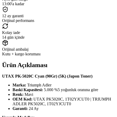
13:00'a kadar
12 ay garanti
Orijinal performans
Kolay iade
14 gün içinde
Orijinal ambalaj
Kutu + kargo koruması
Ürün Açıklaması
UTAX PK-5020C Cyan (90Gr) (5K) (Japon Toner)
Marka:
Triumph Adler
Baski Kapasitesi:
5.000 %5 yoğunluk oranına göre
Renk:
Mavi
OEM Kod:
UTAX PK5020C, 1T02YJCUT0 | TRIUMPH
ADLER PK5020C, 1T02YJCUT0
Garanti:
24 Ay