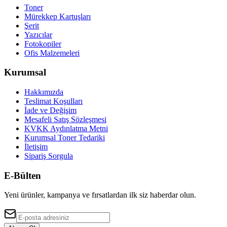
Toner
Mürekkep Kartuşları
Şerit
Yazıcılar
Fotokopiler
Ofis Malzemeleri
Kurumsal
Hakkımızda
Teslimat Koşulları
İade ve Değişim
Mesafeli Satış Sözleşmesi
KVKK Aydınlatma Metni
Kurumsal Toner Tedariki
İletişim
Sipariş Sorgula
E-Bülten
Yeni ürünler, kampanya ve fırsatlardan ilk siz haberdar olun.