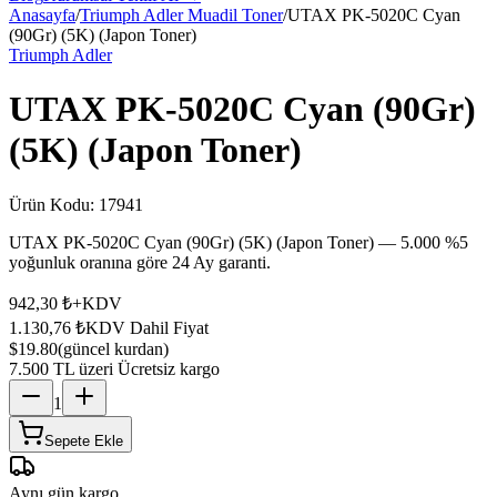
Anasayfa
/
Triumph Adler Muadil Toner
/
UTAX PK-5020C Cyan
(90Gr) (5K) (Japon Toner)
Triumph Adler
UTAX PK-5020C Cyan (90Gr)
(5K) (Japon Toner)
Ürün Kodu:
17941
UTAX PK-5020C Cyan (90Gr) (5K) (Japon Toner) — 5.000 %5
yoğunluk oranına göre 24 Ay garanti.
942,30 ₺
+KDV
1.130,76 ₺
KDV Dahil Fiyat
$19.80
(güncel kurdan)
7.500 TL üzeri Ücretsiz kargo
1
Sepete Ekle
Aynı gün kargo