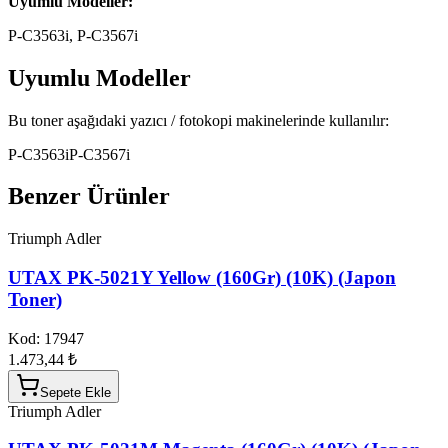
Uyumlu Modeller:
P-C3563i, P-C3567i
Uyumlu Modeller
Bu toner aşağıdaki yazıcı / fotokopi makinelerinde kullanılır:
P-C3563i
P-C3567i
Benzer Ürünler
Triumph Adler
UTAX PK-5021Y Yellow (160Gr) (10K) (Japon
Toner)
Kod:
17947
1.473,44 ₺
Sepete Ekle
Triumph Adler