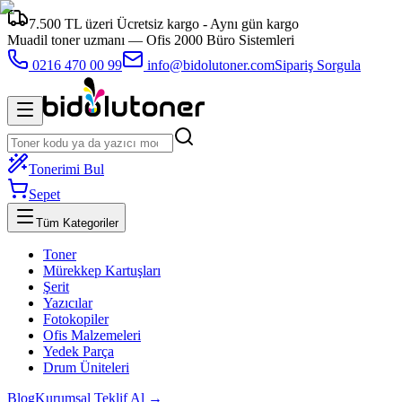
7.500 TL üzeri Ücretsiz kargo - Aynı gün kargo
Muadil toner uzmanı —
Ofis 2000 Büro Sistemleri
0216 470 00 99
info@bidolutoner.com
Sipariş Sorgula
Tonerimi Bul
Sepet
Tüm Kategoriler
Toner
Mürekkep Kartuşları
Şerit
Yazıcılar
Fotokopiler
Ofis Malzemeleri
Yedek Parça
Drum Üniteleri
Blog
Kurumsal Teklif Al →