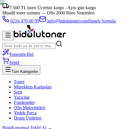
7.500 TL üzeri Ücretsiz kargo - Aynı gün kargo
Muadil toner uzmanı —
Ofis 2000 Büro Sistemleri
0216 470 00 99
info@bidolutoner.com
Sipariş Sorgula
Tonerimi Bul
Sepet
Tüm Kategoriler
Toner
Mürekkep Kartuşları
Şerit
Yazıcılar
Fotokopiler
Ofis Malzemeleri
Yedek Parça
Drum Üniteleri
Blog
Kurumsal Teklif Al →