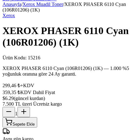
Anasayfa
/
Xerox Muadil Toner
/
XEROX PHASER 6110 Cyan
(106R01206) (1K)
Xerox
XEROX PHASER 6110 Cyan
(106R01206) (1K)
Ürün Kodu:
15216
XEROX PHASER 6110 Cyan (106R01206) (1K) — 1.000 %5
yoğunluk oranına göre 24 Ay garanti.
299,46 ₺
+KDV
359,35 ₺
KDV Dahil Fiyat
$6.29
(güncel kurdan)
7.500 TL üzeri Ücretsiz kargo
1
Sepete Ekle
Aynı gün kargo