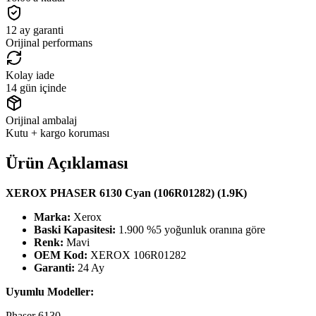
12 ay garanti
Orijinal performans
Kolay iade
14 gün içinde
Orijinal ambalaj
Kutu + kargo koruması
Ürün Açıklaması
XEROX PHASER 6130 Cyan (106R01282) (1.9K)
Marka:
Xerox
Baski Kapasitesi:
1.900 %5 yoğunluk oranına göre
Renk:
Mavi
OEM Kod:
XEROX 106R01282
Garanti:
24 Ay
Uyumlu Modeller:
Phaser 6130