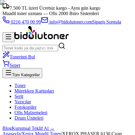
7.500 TL üzeri Ücretsiz kargo - Aynı gün kargo
Muadil toner uzmanı —
Ofis 2000 Büro Sistemleri
0216 470 00 99
info@bidolutoner.com
Sipariş Sorgula
Tonerimi Bul
Sepet
Tüm Kategoriler
Toner
Mürekkep Kartuşları
Şerit
Yazıcılar
Fotokopiler
Ofis Malzemeleri
Drum Üniteleri
Blog
Kurumsal Teklif Al →
Anasayfa
/
Xerox Muadil Toner
/
XEROX PHASER 6130 Cyan