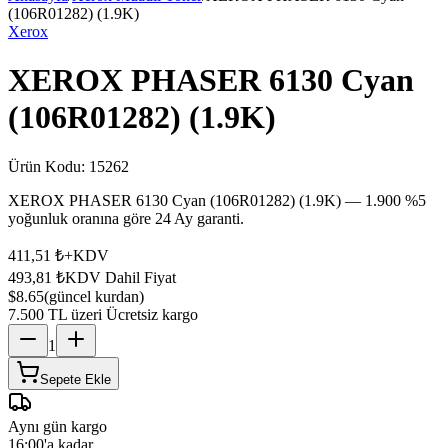
(106R01282) (1.9K)
Xerox
XEROX PHASER 6130 Cyan
(106R01282) (1.9K)
Ürün Kodu:
15262
XEROX PHASER 6130 Cyan (106R01282) (1.9K) — 1.900 %5
yoğunluk oranına göre 24 Ay garanti.
411,51 ₺
+KDV
493,81 ₺
KDV Dahil Fiyat
$8.65
(güncel kurdan)
7.500 TL üzeri Ücretsiz kargo
1
Sepete Ekle
Aynı gün kargo
16:00'a kadar