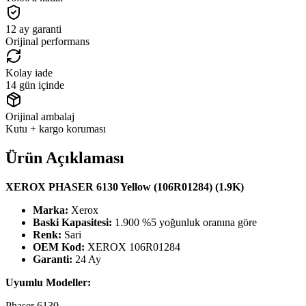
12 ay garanti
Orijinal performans
Kolay iade
14 gün içinde
Orijinal ambalaj
Kutu + kargo koruması
Ürün Açıklaması
XEROX PHASER 6130 Yellow (106R01284) (1.9K)
Marka:
Xerox
Baski Kapasitesi:
1.900 %5 yoğunluk oranına göre
Renk:
Sari
OEM Kod:
XEROX 106R01284
Garanti:
24 Ay
Uyumlu Modeller:
Phaser 6130