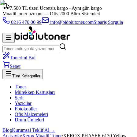
7.500 TL üzeri Ücretsiz kargo - Aynı gün kargo
Muadil toner uzmanı —
Ofis 2000 Büro Sistemleri
0216 470 00 99
info@bidolutoner.com
Sipariş Sorgula
Tonerimi Bul
Sepet
Tüm Kategoriler
Toner
Mürekkep Kartuşları
Şerit
Yazıcılar
Fotokopiler
Ofis Malzemeleri
Drum Üniteleri
Blog
Kurumsal Teklif Al →
Anasayfa
/
Xerox Muadil Toner
/
XEROX PHASER 6130 Yellow