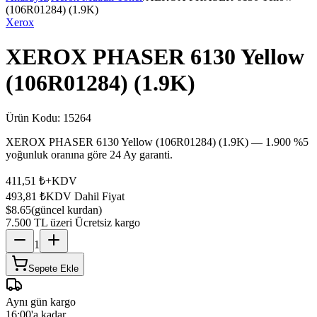
(106R01284) (1.9K)
Xerox
XEROX PHASER 6130 Yellow
(106R01284) (1.9K)
Ürün Kodu:
15264
XEROX PHASER 6130 Yellow (106R01284) (1.9K) — 1.900 %5
yoğunluk oranına göre 24 Ay garanti.
411,51 ₺
+KDV
493,81 ₺
KDV Dahil Fiyat
$8.65
(güncel kurdan)
7.500 TL üzeri Ücretsiz kargo
1
Sepete Ekle
Aynı gün kargo
16:00'a kadar