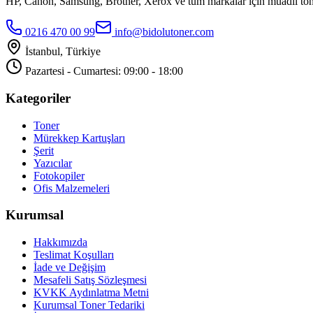
HP, Canon, Samsung, Brother, Xerox ve tüm markalar için muadil toner
0216 470 00 99
info@bidolutoner.com
İstanbul, Türkiye
Pazartesi - Cumartesi: 09:00 - 18:00
Kategoriler
Toner
Mürekkep Kartuşları
Şerit
Yazıcılar
Fotokopiler
Ofis Malzemeleri
Kurumsal
Hakkımızda
Teslimat Koşulları
İade ve Değişim
Mesafeli Satış Sözleşmesi
KVKK Aydınlatma Metni
Kurumsal Toner Tedariki