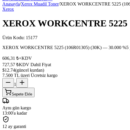
Anasayfa
/
Xerox Muadil Toner
/
XEROX WORKCENTRE 5225 (106R
Xerox
XEROX WORKCENTRE 5225 (1
Ürün Kodu:
15177
XEROX WORKCENTRE 5225 (106R01305) (30K) — 30.000 %5 yoğun
606,31 ₺
+KDV
727,57 ₺
KDV Dahil Fiyat
$12.74
(güncel kurdan)
7.500 TL üzeri Ücretsiz kargo
1
Sepete Ekle
Aynı gün kargo
13:00'a kadar
12 ay garanti