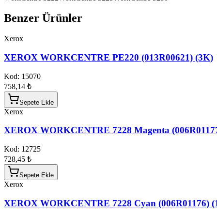
Benzer Ürünler
Xerox
XEROX WORKCENTRE PE220 (013R00621) (3K)
Kod:
15070
758,14 ₺
Sepete Ekle
Xerox
XEROX WORKCENTRE 7228 Magenta (006R01177)
Kod:
12725
728,45 ₺
Sepete Ekle
Xerox
XEROX WORKCENTRE 7228 Cyan (006R01176) (