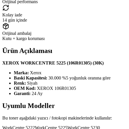
Orijinal performans
Kolay iade
14 gün içinde
Orijinal ambalaj
Kutu + kargo koruması
Ürün Açıklaması
XEROX WORKCENTRE 5225 (106R01305) (30K)
Marka:
Xerox
Baski Kapasitesi:
30.000 %5 yoğunluk oranına göre
Renk:
Siyah
OEM Kod:
XEROX 106R01305
Garanti:
24 Ay
Uyumlu Modeller
Bu toner aşağıdaki yazıcı / fotokopi makinelerinde kullanılır:
WorkCentre 5222
WorkCentre 5225
WorkCentre 5230