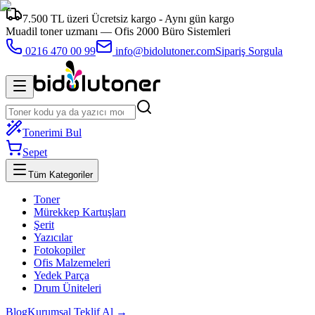
7.500 TL üzeri Ücretsiz kargo - Aynı gün kargo
Muadil toner uzmanı —
Ofis 2000 Büro Sistemleri
0216 470 00 99
info@bidolutoner.com
Sipariş Sorgula
Tonerimi Bul
Sepet
Tüm Kategoriler
Toner
Mürekkep Kartuşları
Şerit
Yazıcılar
Fotokopiler
Ofis Malzemeleri
Yedek Parça
Drum Üniteleri
Blog
Kurumsal Teklif Al →