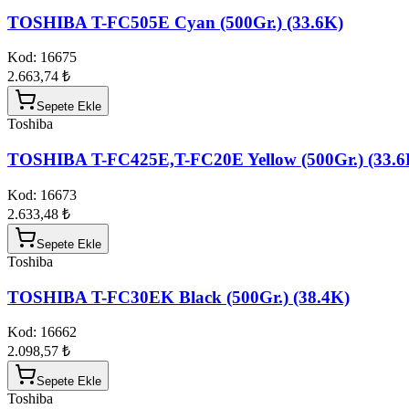
TOSHIBA T-FC505E Cyan (500Gr.) (33.6K)
Kod:
16675
2.663,74 ₺
Sepete Ekle
Toshiba
TOSHIBA T-FC425E,T-FC20E Yellow (500Gr.) (33.6
Kod:
16673
2.633,48 ₺
Sepete Ekle
Toshiba
TOSHIBA T-FC30EK Black (500Gr.) (38.4K)
Kod:
16662
2.098,57 ₺
Sepete Ekle
Toshiba