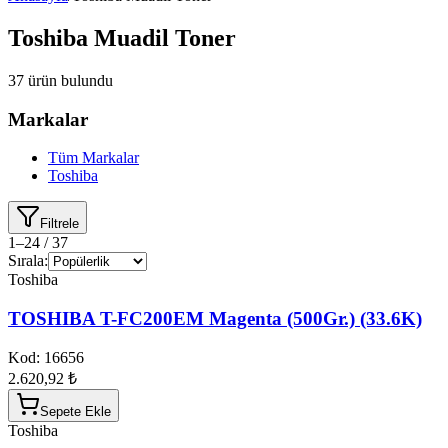
Toshiba Muadil Toner
37
ürün bulundu
Markalar
Tüm Markalar
Toshiba
Filtrele
1
–
24
/
37
Sırala:
Toshiba
TOSHIBA T-FC200EM Magenta (500Gr.) (33.6K)
Kod:
16656
2.620,92 ₺
Sepete Ekle
Toshiba