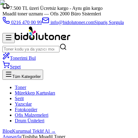
7.500 TL üzeri Ücretsiz kargo - Aynı gün kargo
Muadil toner uzmanı —
Ofis 2000 Büro Sistemleri
0216 470 00 99
info@bidolutoner.com
Sipariş Sorgula
Tonerimi Bul
Sepet
Tüm Kategoriler
Toner
Mürekkep Kartuşları
Şerit
Yazıcılar
Fotokopiler
Ofis Malzemeleri
Drum Üniteleri
Blog
Kurumsal Teklif Al →
Anasayfa
/
Toshiba Muadil Toner