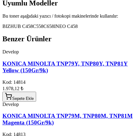
Uyumlu Modeller
Bu toner aşağıdaki yazıcı / fotokopi makinelerinde kullanılır:
BIZHUB C458
C558
C658
INEO C458
Benzer Ürünler
Develop
KONICA MINOLTA TNP79Y, TNP80Y, TNP81Y
Yellow (150Gr/9k)
Kod:
14814
1.978,12 ₺
Sepete Ekle
Develop
KONICA MINOLTA TNP79M, TNP80M, TNP81M
Magenta (150Gr/9k)
Kod:
14813