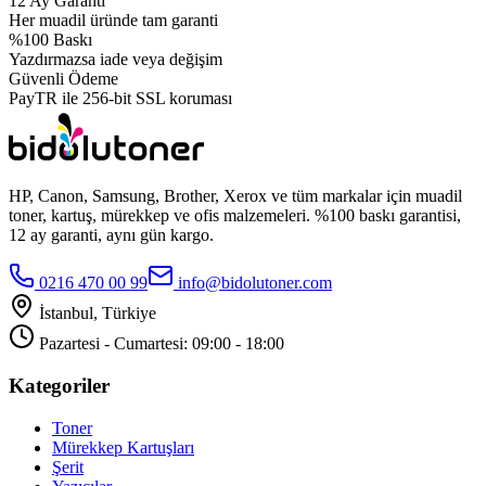
12 Ay Garanti
Her muadil üründe tam garanti
%100 Baskı
Yazdırmazsa iade veya değişim
Güvenli Ödeme
PayTR ile 256-bit SSL koruması
HP, Canon, Samsung, Brother, Xerox ve tüm markalar için muadil
toner, kartuş, mürekkep ve ofis malzemeleri. %100 baskı garantisi,
12 ay garanti, aynı gün kargo.
0216 470 00 99
info@bidolutoner.com
İstanbul, Türkiye
Pazartesi - Cumartesi: 09:00 - 18:00
Kategoriler
Toner
Mürekkep Kartuşları
Şerit