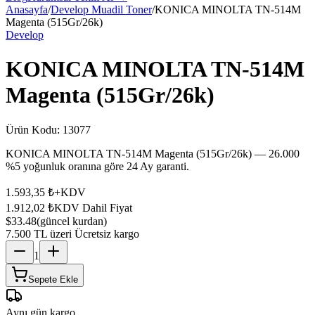
Anasayfa
/
Develop Muadil Toner
/
KONICA MINOLTA TN-514M
Magenta (515Gr/26k)
Develop
KONICA MINOLTA TN-514M
Magenta (515Gr/26k)
Ürün Kodu:
13077
KONICA MINOLTA TN-514M Magenta (515Gr/26k) — 26.000
%5 yoğunluk oranına göre 24 Ay garanti.
1.593,35 ₺
+KDV
1.912,02 ₺
KDV Dahil Fiyat
$33.48
(güncel kurdan)
7.500 TL üzeri Ücretsiz kargo
1
Sepete Ekle
Aynı gün kargo