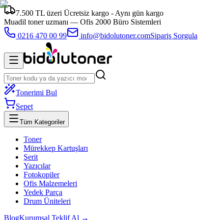
7.500 TL üzeri Ücretsiz kargo - Aynı gün kargo
Muadil toner uzmanı —
Ofis 2000 Büro Sistemleri
0216 470 00 99
info@bidolutoner.com
Sipariş Sorgula
Tonerimi Bul
Sepet
Tüm Kategoriler
Toner
Mürekkep Kartuşları
Şerit
Yazıcılar
Fotokopiler
Ofis Malzemeleri
Yedek Parça
Drum Üniteleri
Blog
Kurumsal Teklif Al →