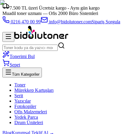
7.500 TL üzeri Ücretsiz kargo - Aynı gün kargo
Muadil toner uzmanı —
Ofis 2000 Büro Sistemleri
0216 470 00 99
info@bidolutoner.com
Sipariş Sorgula
Tonerimi Bul
Sepet
Tüm Kategoriler
Toner
Mürekkep Kartuşları
Şerit
Yazıcılar
Fotokopiler
Ofis Malzemeleri
Yedek Parça
Drum Üniteleri
Blog
Kurumsal Teklif Al →