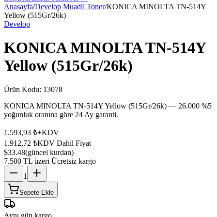
Anasayfa
/
Develop Muadil Toner
/
KONICA MINOLTA TN-514Y
Yellow (515Gr/26k)
Develop
KONICA MINOLTA TN-514Y
Yellow (515Gr/26k)
Ürün Kodu:
13078
KONICA MINOLTA TN-514Y Yellow (515Gr/26k) — 26.000 %5
yoğunluk oranına göre 24 Ay garanti.
1.593,93 ₺
+KDV
1.912,72 ₺
KDV Dahil Fiyat
$33.48
(güncel kurdan)
7.500 TL üzeri Ücretsiz kargo
1
Sepete Ekle
Aynı gün kargo