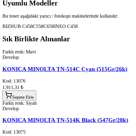
Uyumlu Modeller
Bu toner aşağıdaki yazıcı / fotokopi makinelerinde kullanılır:
BIZHUB C458
C558
C658
INEO C458
Sık Birlikte Alınanlar
Farklı renk: Mavi
Develop
KONICA MINOLTA TN-514C Cyan (515Gr/26k)
Kod:
13076
1.911,31 ₺
Sepete Ekle
Farklı renk: Siyah
Develop
KONICA MINOLTA TN-514K Black (547Gr/28k)
Kod:
13075