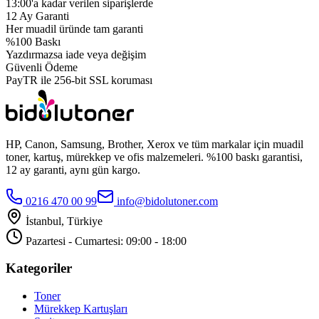
13:00'a kadar verilen siparişlerde
12 Ay Garanti
Her muadil üründe tam garanti
%100 Baskı
Yazdırmazsa iade veya değişim
Güvenli Ödeme
PayTR ile 256-bit SSL koruması
HP, Canon, Samsung, Brother, Xerox ve tüm markalar için muadil
toner, kartuş, mürekkep ve ofis malzemeleri. %100 baskı garantisi,
12 ay garanti, aynı gün kargo.
0216 470 00 99
info@bidolutoner.com
İstanbul, Türkiye
Pazartesi - Cumartesi: 09:00 - 18:00
Kategoriler
Toner
Mürekkep Kartuşları