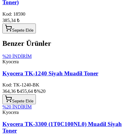
Toner)
Kod:
18590
385,34 ₺
Sepete Ekle
Benzer Ürünler
%
20
İNDİRİM
Kyocera
Kyocera TK-1240 Siyah Muadil Toner
Kod:
TK-1240-BK
364,36 ₺
455,64 ₺
%
20
Sepete Ekle
%
20
İNDİRİM
Kyocera
Kyocera TK-3300 (1T0C100NL0) Muadil Siyah
Toner