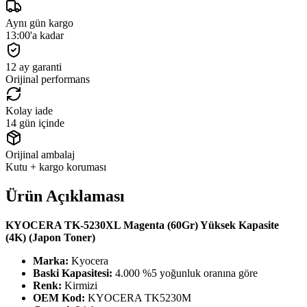
Aynı gün kargo
13:00'a kadar
12 ay garanti
Orijinal performans
Kolay iade
14 gün içinde
Orijinal ambalaj
Kutu + kargo koruması
Ürün Açıklaması
KYOCERA TK-5230XL Magenta (60Gr) Yüksek Kapasite
(4K) (Japon Toner)
Marka:
Kyocera
Baski Kapasitesi:
4.000 %5 yoğunluk oranına göre
Renk:
Kirmizi
OEM Kod:
KYOCERA TK5230M