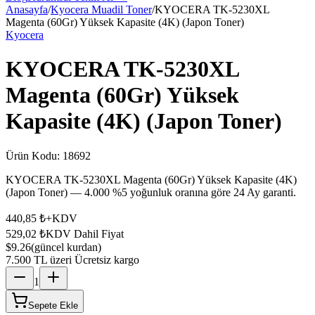
Anasayfa
/
Kyocera Muadil Toner
/
KYOCERA TK-5230XL
Magenta (60Gr) Yüksek Kapasite (4K) (Japon Toner)
Kyocera
KYOCERA TK-5230XL
Magenta (60Gr) Yüksek
Kapasite (4K) (Japon Toner)
Ürün Kodu:
18692
KYOCERA TK-5230XL Magenta (60Gr) Yüksek Kapasite (4K)
(Japon Toner) — 4.000 %5 yoğunluk oranına göre 24 Ay garanti.
440,85 ₺
+KDV
529,02 ₺
KDV Dahil Fiyat
$9.26
(güncel kurdan)
7.500 TL üzeri Ücretsiz kargo
1
Sepete Ekle