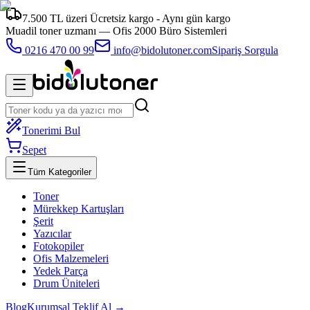
7.500 TL üzeri Ücretsiz kargo - Aynı gün kargo
Muadil toner uzmanı —
Ofis 2000 Büro Sistemleri
0216 470 00 99
info@bidolutoner.com
Sipariş Sorgula
Tonerimi Bul
Sepet
Tüm Kategoriler
Toner
Mürekkep Kartuşları
Şerit
Yazıcılar
Fotokopiler
Ofis Malzemeleri
Yedek Parça
Drum Üniteleri
Blog
Kurumsal Teklif Al →