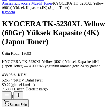
Anasayfa
/
Kyocera Muadil Toner
/
KYOCERA TK-5230XL Yellow
(60Gr) Yüksek Kapasite (4K) (Japon Toner)
Kyocera
KYOCERA TK-5230XL Yellow
(60Gr) Yüksek Kapasite (4K)
(Japon Toner)
Ürün Kodu:
18693
KYOCERA TK-5230XL Yellow (60Gr) Yüksek Kapasite (4K)
(Japon Toner) — 4.000 %5 yoğunluk oranına göre 24 Ay garanti.
438,95 ₺
+KDV
526,74 ₺
KDV Dahil Fiyat
$9.22
(güncel kurdan)
7.500 TL üzeri Ücretsiz kargo
1
Sepete Ekle