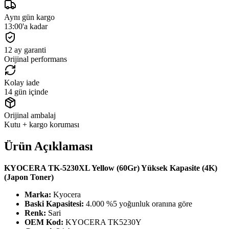
Aynı gün kargo
13:00'a kadar
12 ay garanti
Orijinal performans
Kolay iade
14 gün içinde
Orijinal ambalaj
Kutu + kargo koruması
Ürün Açıklaması
KYOCERA TK-5230XL Yellow (60Gr) Yüksek Kapasite (4K)
(Japon Toner)
Marka:
Kyocera
Baski Kapasitesi:
4.000 %5 yoğunluk oranına göre
Renk:
Sari
OEM Kod:
KYOCERA TK5230Y