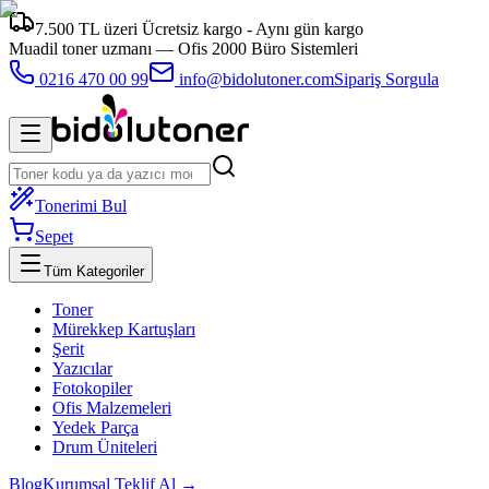
7.500 TL üzeri Ücretsiz kargo - Aynı gün kargo
Muadil toner uzmanı —
Ofis 2000 Büro Sistemleri
0216 470 00 99
info@bidolutoner.com
Sipariş Sorgula
Tonerimi Bul
Sepet
Tüm Kategoriler
Toner
Mürekkep Kartuşları
Şerit
Yazıcılar
Fotokopiler
Ofis Malzemeleri
Yedek Parça
Drum Üniteleri
Blog
Kurumsal Teklif Al →