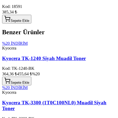
Kod:
18591
385,34 ₺
Sepete Ekle
Benzer Ürünler
%
20
İNDİRİM
Kyocera
Kyocera TK-1240 Siyah Muadil Toner
Kod:
TK-1240-BK
364,36 ₺
455,64 ₺
%
20
Sepete Ekle
%
20
İNDİRİM
Kyocera
Kyocera TK-3300 (1T0C100NL0) Muadil Siyah
Toner