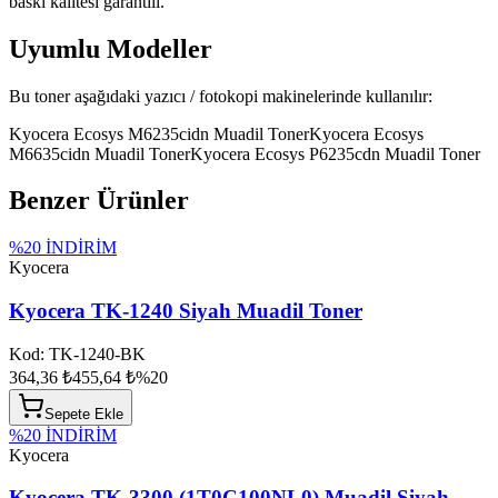
baskı kalitesi garantili.
Uyumlu Modeller
Bu toner aşağıdaki yazıcı / fotokopi makinelerinde kullanılır:
Kyocera Ecosys M6235cidn Muadil Toner
Kyocera Ecosys
M6635cidn Muadil Toner
Kyocera Ecosys P6235cdn Muadil Toner
Benzer Ürünler
%
20
İNDİRİM
Kyocera
Kyocera TK-1240 Siyah Muadil Toner
Kod:
TK-1240-BK
364,36 ₺
455,64 ₺
%
20
Sepete Ekle
%
20
İNDİRİM
Kyocera
Kyocera TK-3300 (1T0C100NL0) Muadil Siyah