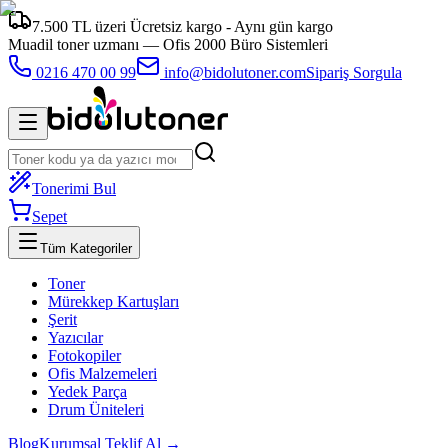
7.500 TL üzeri Ücretsiz kargo - Aynı gün kargo
Muadil toner uzmanı —
Ofis 2000 Büro Sistemleri
0216 470 00 99
info@bidolutoner.com
Sipariş Sorgula
Tonerimi Bul
Sepet
Tüm Kategoriler
Toner
Mürekkep Kartuşları
Şerit
Yazıcılar
Fotokopiler
Ofis Malzemeleri
Yedek Parça
Drum Üniteleri
Blog
Kurumsal Teklif Al →