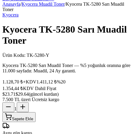
Anasayfa
/
Kyocera Muadil Toner
/
Kyocera TK-5280 Sarı Muadil
Toner
Kyocera
Kyocera TK-5280 Sarı Muadil
Toner
Ürün Kodu:
TK-5280-Y
Kyocera TK-5280 Sarı Muadil Toner — %5 yoğunluk oranına göre
11.000 sayfadır. Muadil, 24 Ay garanti.
1.128,70 ₺
+KDV
1.411,12 ₺
%
20
1.354,44 ₺
KDV Dahil Fiyat
$23.71
$29.64
(güncel kurdan)
7.500 TL üzeri Ücretsiz kargo
1
Sepete Ekle
Aynı gün kargo