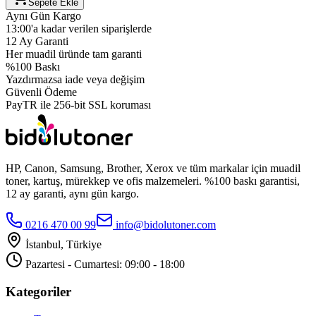
Sepete Ekle
Aynı Gün Kargo
13:00'a kadar verilen siparişlerde
12 Ay Garanti
Her muadil üründe tam garanti
%100 Baskı
Yazdırmazsa iade veya değişim
Güvenli Ödeme
PayTR ile 256-bit SSL koruması
HP, Canon, Samsung, Brother, Xerox ve tüm markalar için muadil
toner, kartuş, mürekkep ve ofis malzemeleri. %100 baskı garantisi,
12 ay garanti, aynı gün kargo.
0216 470 00 99
info@bidolutoner.com
İstanbul, Türkiye
Pazartesi - Cumartesi: 09:00 - 18:00
Kategoriler