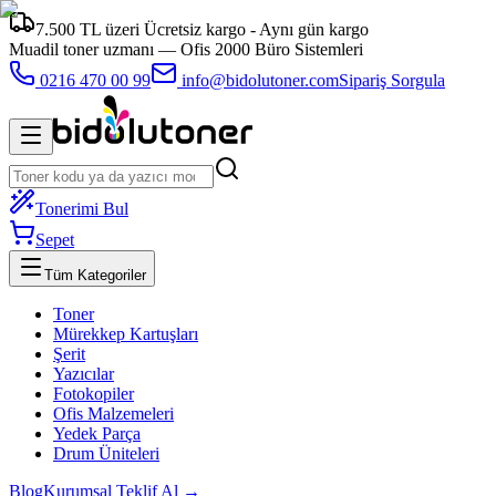
7.500 TL üzeri Ücretsiz kargo - Aynı gün kargo
Muadil toner uzmanı —
Ofis 2000 Büro Sistemleri
0216 470 00 99
info@bidolutoner.com
Sipariş Sorgula
Tonerimi Bul
Sepet
Tüm Kategoriler
Toner
Mürekkep Kartuşları
Şerit
Yazıcılar
Fotokopiler
Ofis Malzemeleri
Yedek Parça
Drum Üniteleri
Blog
Kurumsal Teklif Al →