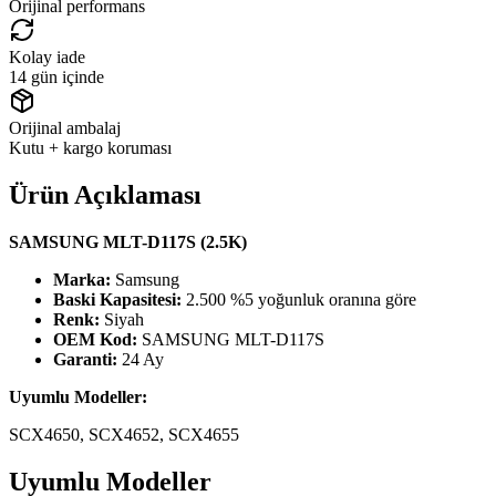
Orijinal performans
Kolay iade
14 gün içinde
Orijinal ambalaj
Kutu + kargo koruması
Ürün Açıklaması
SAMSUNG MLT-D117S (2.5K)
Marka:
Samsung
Baski Kapasitesi:
2.500 %5 yoğunluk oranına göre
Renk:
Siyah
OEM Kod:
SAMSUNG MLT-D117S
Garanti:
24 Ay
Uyumlu Modeller:
SCX4650, SCX4652, SCX4655
Uyumlu Modeller