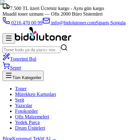
7.500 TL üzeri Ücretsiz kargo - Aynı gün kargo
Muadil toner uzmanı —
Ofis 2000 Büro Sistemleri
0216 470 00 99
info@bidolutoner.com
Sipariş Sorgula
Tonerimi Bul
Sepet
Tüm Kategoriler
Toner
Mürekkep Kartuşları
Şerit
Yazıcılar
Fotokopiler
Ofis Malzemeleri
Yedek Parça
Drum Üniteleri
Blog
Kurumsal Teklif Al →