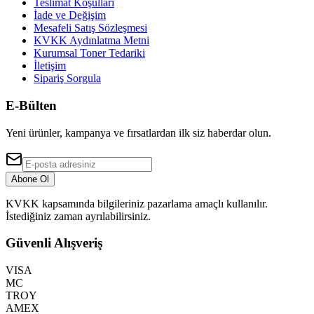
Teslimat Koşulları
İade ve Değişim
Mesafeli Satış Sözleşmesi
KVKK Aydınlatma Metni
Kurumsal Toner Tedariki
İletişim
Sipariş Sorgula
E-Bülten
Yeni ürünler, kampanya ve fırsatlardan ilk siz haberdar olun.
Abone Ol
KVKK kapsamında bilgileriniz pazarlama amaçlı kullanılır.
İstediğiniz zaman ayrılabilirsiniz.
Güvenli Alışveriş
VISA
MC
TROY
AMEX