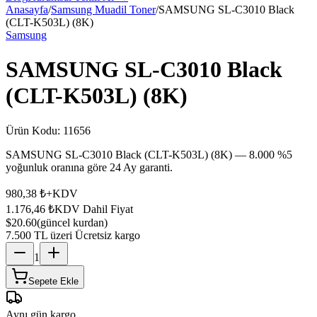
Anasayfa
/
Samsung Muadil Toner
/
SAMSUNG SL-C3010 Black
(CLT-K503L) (8K)
Samsung
SAMSUNG SL-C3010 Black
(CLT-K503L) (8K)
Ürün Kodu:
11656
SAMSUNG SL-C3010 Black (CLT-K503L) (8K) — 8.000 %5
yoğunluk oranına göre 24 Ay garanti.
980,38 ₺
+KDV
1.176,46 ₺
KDV Dahil Fiyat
$20.60
(güncel kurdan)
7.500 TL üzeri Ücretsiz kargo
1
Sepete Ekle
Aynı gün kargo