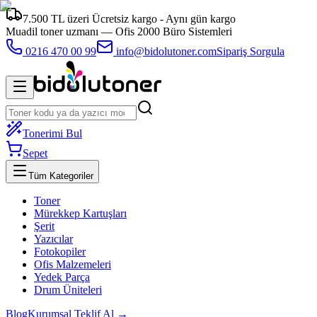
7.500 TL üzeri Ücretsiz kargo - Aynı gün kargo
Muadil toner uzmanı —
Ofis 2000 Büro Sistemleri
0216 470 00 99
info@bidolutoner.com
Sipariş Sorgula
Tonerimi Bul
Sepet
Tüm Kategoriler
Toner
Mürekkep Kartuşları
Şerit
Yazıcılar
Fotokopiler
Ofis Malzemeleri
Yedek Parça
Drum Üniteleri
Blog
Kurumsal Teklif Al →