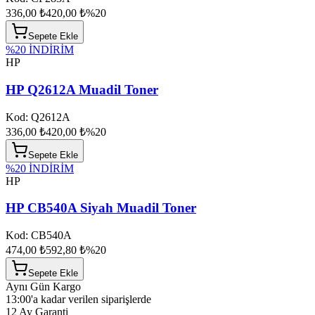
336,00 ₺
420,00 ₺
%
20
Sepete Ekle
%
20
İNDİRİM
HP
HP Q2612A Muadil Toner
Kod:
Q2612A
336,00 ₺
420,00 ₺
%
20
Sepete Ekle
%
20
İNDİRİM
HP
HP CB540A Siyah Muadil Toner
Kod:
CB540A
474,00 ₺
592,80 ₺
%
20
Sepete Ekle
Aynı Gün Kargo
13:00'a kadar verilen siparişlerde
12 Ay Garanti