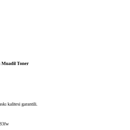
 Muadil Toner
kı kalitesi garantili.
183fw