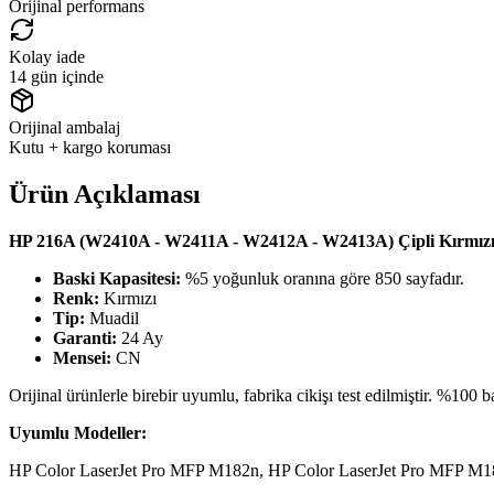
Orijinal performans
Kolay iade
14 gün içinde
Orijinal ambalaj
Kutu + kargo koruması
Ürün Açıklaması
HP 216A (W2410A - W2411A - W2412A - W2413A) Çipli Kırmızı
Baski Kapasitesi:
%5 yoğunluk oranına göre 850 sayfadır.
Renk:
Kırmızı
Tip:
Muadil
Garanti:
24 Ay
Mensei:
CN
Orijinal ürünlerle birebir uyumlu, fabrika cikişı test edilmiştir. %100 bas
Uyumlu Modeller:
HP Color LaserJet Pro MFP M182n, HP Color LaserJet Pro MFP M