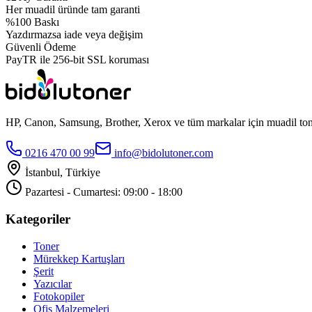
Her muadil üründe tam garanti
%100 Baskı
Yazdırmazsa iade veya değişim
Güvenli Ödeme
PayTR ile 256-bit SSL koruması
HP, Canon, Samsung, Brother, Xerox ve tüm markalar için muadil toner
0216 470 00 99
info@bidolutoner.com
İstanbul, Türkiye
Pazartesi - Cumartesi: 09:00 - 18:00
Kategoriler
Toner
Mürekkep Kartuşları
Şerit
Yazıcılar
Fotokopiler
Ofis Malzemeleri