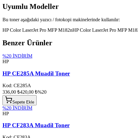
Uyumlu Modeller
Bu toner aşağıdaki yazıcı / fotokopi makinelerinde kullanılır:
HP Color LaserJet Pro MFP M182n
HP Color LaserJet Pro MFP M1
Benzer Ürünler
%
20
İNDİRİM
HP
HP CE285A Muadil Toner
Kod:
CE285A
336,00 ₺
420,00 ₺
%
20
Sepete Ekle
%
20
İNDİRİM
HP
HP CF283A Muadil Toner
Kod:
CF283A