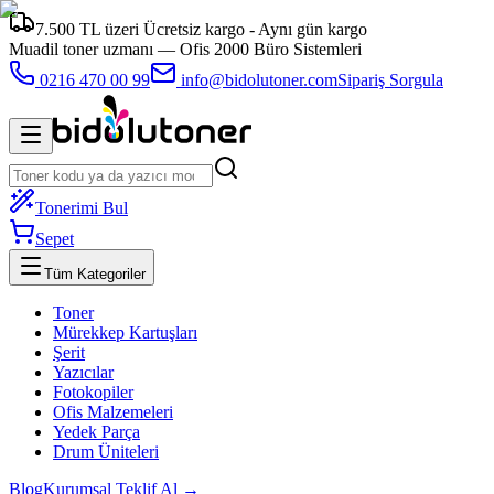
7.500 TL üzeri Ücretsiz kargo - Aynı gün kargo
Muadil toner uzmanı —
Ofis 2000 Büro Sistemleri
0216 470 00 99
info@bidolutoner.com
Sipariş Sorgula
Tonerimi Bul
Sepet
Tüm Kategoriler
Toner
Mürekkep Kartuşları
Şerit
Yazıcılar
Fotokopiler
Ofis Malzemeleri
Yedek Parça
Drum Üniteleri
Blog
Kurumsal Teklif Al →