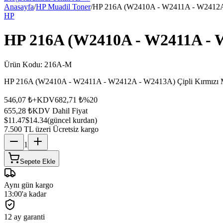
Anasayfa
/
HP Muadil Toner
/
HP 216A (W2410A - W2411A - W2412A -
HP
HP 216A (W2410A - W2411A - W
Ürün Kodu:
216A-M
HP 216A (W2410A - W2411A - W2412A - W2413A) Çipli Kırmızı Muad
546,07 ₺
+KDV
682,71 ₺
%
20
655,28 ₺
KDV Dahil Fiyat
$11.47
$14.34
(güncel kurdan)
7.500 TL üzeri Ücretsiz kargo
1
Sepete Ekle
Aynı gün kargo
13:00'a kadar
12 ay garanti