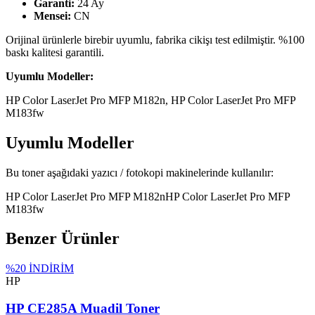
Garanti:
24 Ay
Mensei:
CN
Orijinal ürünlerle birebir uyumlu, fabrika cikişı test edilmiştir. %100
baskı kalitesi garantili.
Uyumlu Modeller:
HP Color LaserJet Pro MFP M182n, HP Color LaserJet Pro MFP
M183fw
Uyumlu Modeller
Bu toner aşağıdaki yazıcı / fotokopi makinelerinde kullanılır:
HP Color LaserJet Pro MFP M182n
HP Color LaserJet Pro MFP
M183fw
Benzer Ürünler
%
20
İNDİRİM
HP
HP CE285A Muadil Toner