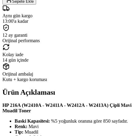
Sepete Ekle
Aynı gün kargo
13:00'a kadar
12 ay garanti
Orijinal performans
Kolay iade
14 gün içinde
Orijinal ambalaj
Kutu + kargo koruması
Ürün Açıklaması
HP 216A (W2410A - W2411A - W2412A - W2413A) Çipli Mavi
Muadil Toner
Baski Kapasitesi:
%5 yoğunluk oranına göre 850 sayfadır.
Renk:
Mavi
Tip:
Muadil