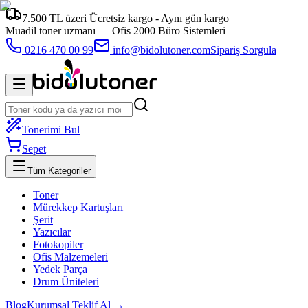
7.500 TL üzeri Ücretsiz kargo - Aynı gün kargo
Muadil toner uzmanı —
Ofis 2000 Büro Sistemleri
0216 470 00 99
info@bidolutoner.com
Sipariş Sorgula
Tonerimi Bul
Sepet
Tüm Kategoriler
Toner
Mürekkep Kartuşları
Şerit
Yazıcılar
Fotokopiler
Ofis Malzemeleri
Yedek Parça
Drum Üniteleri
Blog
Kurumsal Teklif Al →