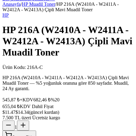
Anasayfa
/
HP Muadil Toner
/
HP 216A (W2410A - W2411A -
W2412A - W2413A) Çipli Mavi Muadil Toner
HP
HP 216A (W2410A - W2411A -
W2412A - W2413A) Çipli Mavi
Muadil Toner
Ürün Kodu:
216A-C
HP 216A (W2410A - W2411A - W2412A - W2413A) Çipli Mavi
Muadil Toner — %5 yoğunluk oranına göre 850 sayfadır. Muadil,
24 Ay garanti.
545,87 ₺
+KDV
682,46 ₺
%
20
655,04 ₺
KDV Dahil Fiyat
$11.47
$14.34
(güncel kurdan)
7.500 TL üzeri Ücretsiz kargo
1